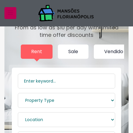
Enjoy The Finest Homes
From as low as $10 per day with limited
time offer discounts
Rent
Sale
Vendido