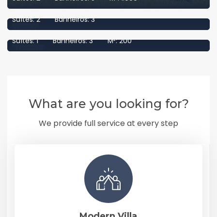
Campeche
sendo 1 suíte ) no Campeche
Suítes:
2
Banheiros:
3
Campeche
Venda
Suítes:
1
Banheiros:
3
M²:
200
Alugado
What are you looking for?
We provide full service at every step
Modern Villa