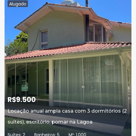
Alugado
R$
9.500
R$
2.600.000
Locação anual ampla casa com 3 dormitórios (2
Vendo lindo apartamento no Novo Campeche
R$
6.000
suítes), escritório, pomar na Lagoa
frente mar
Locação anual de casa com 3 dormitórios (
Suítes:
2
Banheiros:
5
M²:
1.000