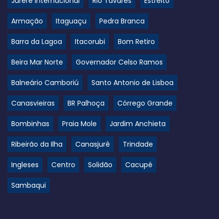
Jurerê Internacional
Rio Tavares
Estreito
Armação
Itaguaçu
Pedra Branca
Barra da Lagoa
Itacorubi
Bom Retiro
Beira Mar Norte
Governador Celso Ramos
Balneário Camboriú
Santo Antonio de Lisboa
Canasvieiras
BR Palhoça
Córrego Grande
Bombinhas
Praia Mole
Jardim Anchieta
Ribeirão da Ilha
Canasjurê
Trindade
Ingleses
Centro
Solidão
Cacupé
Sambaqui