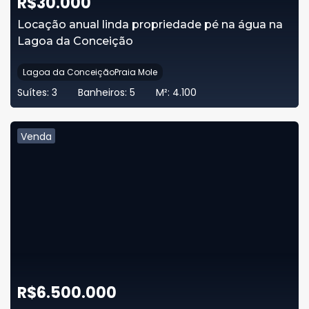
R$
30.000
Locação anual linda propriedade pé na água na
Lagoa da Conceição
Lagoa da ConceiçãoPraia Mole
Suítes:
3
Banheiros:
5
M²:
4.100
Venda
R$
6.500.000