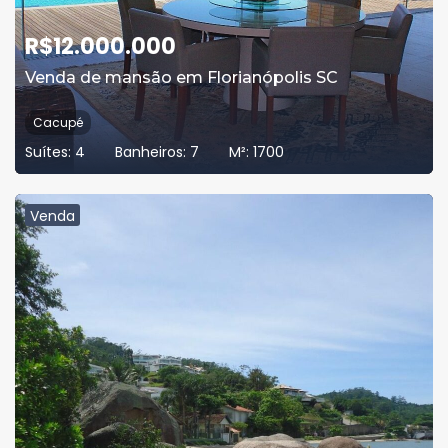
R$
12.000.000
Venda de mansão em Florianópolis SC
Cacupé
Suítes:
4
Banheiros:
7
M²:
1700
Venda