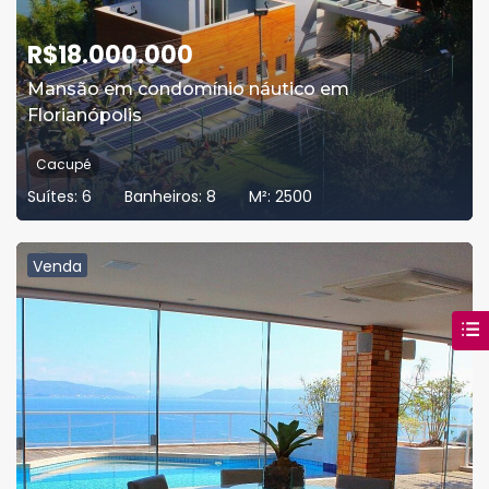
R$
18.000.000
Mansão em condomínio náutico em
Florianópolis
Cacupé
Suítes:
6
Banheiros:
8
M²:
2500
Venda