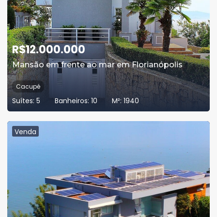
R$
12.000.000
Mansão em frente ao mar em Florianópolis
Cacupé
Suítes:
5
Banheiros:
10
M²:
1940
Venda