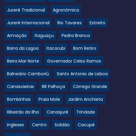
Jurerê Tradicional
Agronômica
Jurerê Internacional
Rio Tavares
Estreito
Armação
Itaguaçu
Pedra Branca
Barra da Lagoa
Itacorubi
Bom Retiro
Beira Mar Norte
Governador Celso Ramos
Balneário Camboriú
Santo Antonio de Lisboa
Canasvieiras
BR Palhoça
Córrego Grande
Bombinhas
Praia Mole
Jardim Anchieta
Ribeirão da Ilha
Canasjurê
Trindade
Ingleses
Centro
Solidão
Cacupé