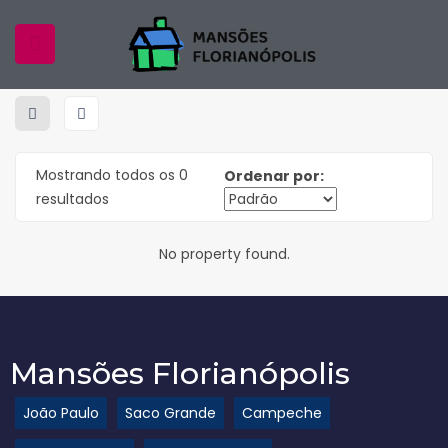
Home
Properties
Balneário Camboriú
Balneário Camboriú
Mostrando todos os 0
Ordenar por:
resultados
No property found.
Mansões Florianópolis
João Paulo
Saco Grande
Campeche