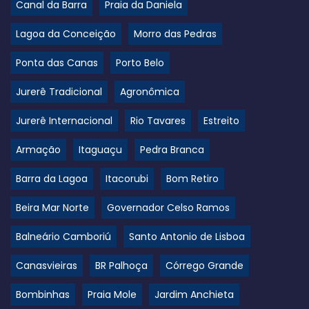
Canal da Barra
Praia da Daniela
Lagoa da Conceição
Morro das Pedras
Ponta das Canas
Porto Belo
Jurerê Tradicional
Agronômica
Jurerê Internacional
Rio Tavares
Estreito
Armação
Itaguaçu
Pedra Branca
Barra da Lagoa
Itacorubi
Bom Retiro
Beira Mar Norte
Governador Celso Ramos
Balneário Camboriú
Santo Antonio de Lisboa
Canasvieiras
BR Palhoça
Córrego Grande
Bombinhas
Praia Mole
Jardim Anchieta