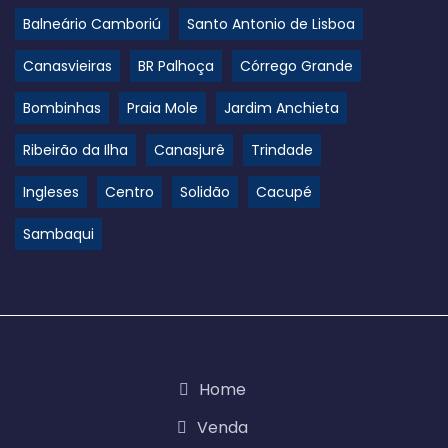
Balneário Camboriú
Santo Antonio de Lisboa
Canasvieiras
BR Palhoça
Córrego Grande
Bombinhas
Praia Mole
Jardim Anchieta
Ribeirão da Ilha
Canasjurê
Trindade
Ingleses
Centro
Solidão
Cacupé
Sambaqui
Home
Venda