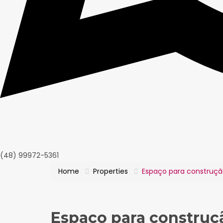
(48) 99972-5361
Home
Properties
Espaço para construçã
Espaço para construç