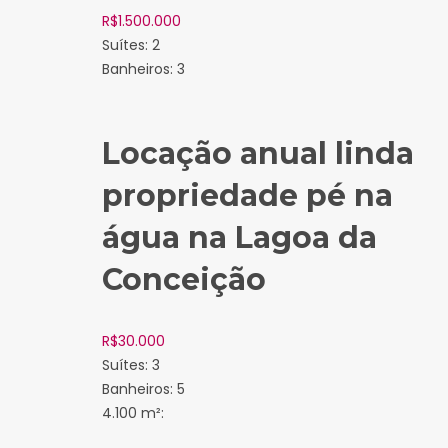
R$
1.500.000
Suítes:
2
Banheiros:
3
Locação anual linda
propriedade pé na
água na Lagoa da
Conceição
R$
30.000
Suítes:
3
Banheiros:
5
4.100 m²: