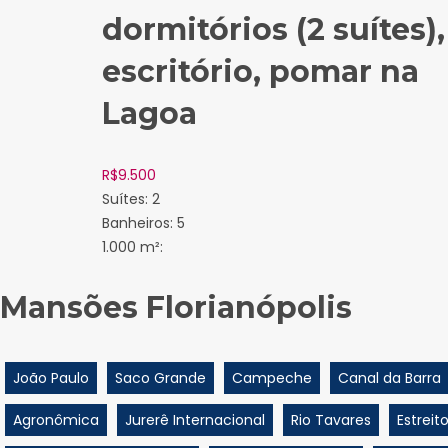
dormitórios (2 suítes),
escritório, pomar na
Lagoa
R$
9.500
Suítes:
2
Banheiros:
5
1.000 m²:
Mansões Florianópolis
João Paulo
Saco Grande
Campeche
Canal da Barra
Agronômica
Jurerê Internacional
Rio Tavares
Estreit