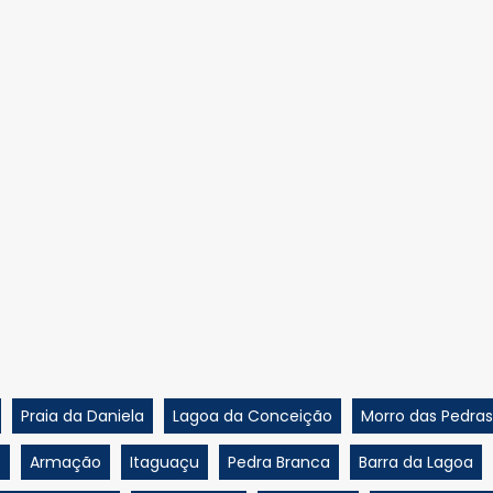
Praia da Daniela
Lagoa da Conceição
Morro das Pedras
o
Armação
Itaguaçu
Pedra Branca
Barra da Lagoa