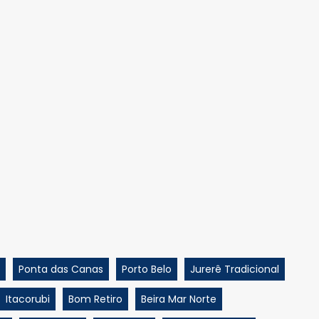
Ponta das Canas
Porto Belo
Jurerê Tradicional
Itacorubi
Bom Retiro
Beira Mar Norte