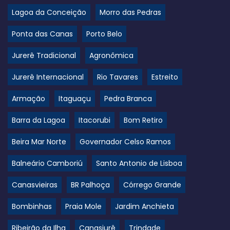
Lagoa da Conceição
Morro das Pedras
Ponta das Canas
Porto Belo
Jurerê Tradicional
Agronômica
Jurerê Internacional
Rio Tavares
Estreito
Armação
Itaguaçu
Pedra Branca
Barra da Lagoa
Itacorubi
Bom Retiro
Beira Mar Norte
Governador Celso Ramos
Balneário Camboriú
Santo Antonio de Lisboa
Canasvieiras
BR Palhoça
Córrego Grande
Bombinhas
Praia Mole
Jardim Anchieta
Ribeirão da Ilha
Canasjurê
Trindade