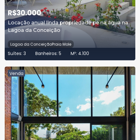
R$
30.000
Locação anual linda propriedade pé na água na
Lagoa da Conceição
Lagoa da ConceiçãoPraia Mole
Suítes:
3
Banheiros:
5
M²:
4.100
Venda