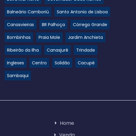
Balneário Camboriú
Santo Antonio de Lisboa
Canasvieiras
BR Palhoça
Córrego Grande
Bombinhas
Praia Mole
Jardim Anchieta
Ribeirão da Ilha
Canasjurê
Trindade
Ingleses
Centro
Solidão
Cacupé
Sambaqui
Home
Venda