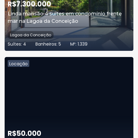
R$
7.300.000
Linda mansão 4 suítes em condomínio frente
mar na Lagoa da Conceição
Lagoa da Conceição
Suítes:
4
Banheiros:
5
M²:
1.339
Locação
R$
50.000