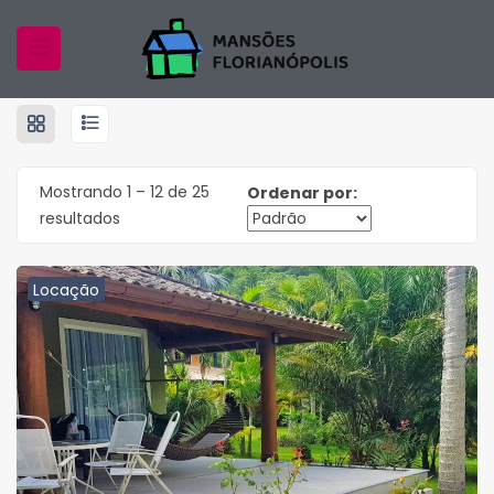
Home
Properties
Mansão
Mansão
Mostrando
1
–
12
de 25
Ordenar por:
resultados
Locação