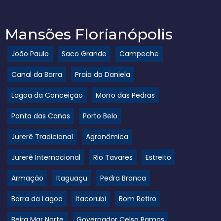
Mansões Florianópolis
João Paulo
Saco Grande
Campeche
Canal da Barra
Praia da Daniela
Lagoa da Conceição
Morro das Pedras
Ponta das Canas
Porto Belo
Jurerê Tradicional
Agronômica
Jurerê Internacional
Rio Tavares
Estreito
Armação
Itaguaçu
Pedra Branca
Barra da Lagoa
Itacorubi
Bom Retiro
Beira Mar Norte
Governador Celso Ramos