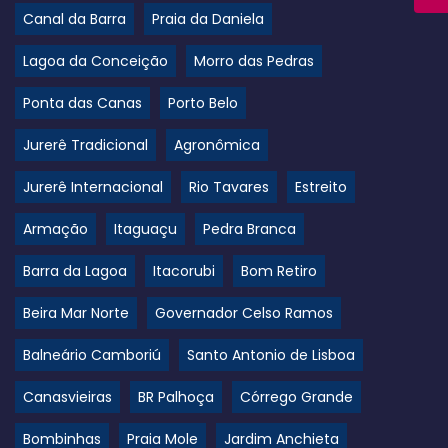
Canal da Barra
Praia da Daniela
Lagoa da Conceição
Morro das Pedras
Ponta das Canas
Porto Belo
Jurerê Tradicional
Agronômica
Jurerê Internacional
Rio Tavares
Estreito
Armação
Itaguaçu
Pedra Branca
Barra da Lagoa
Itacorubi
Bom Retiro
Beira Mar Norte
Governador Celso Ramos
Balneário Camboriú
Santo Antonio de Lisboa
Canasvieiras
BR Palhoça
Córrego Grande
Bombinhas
Praia Mole
Jardim Anchieta