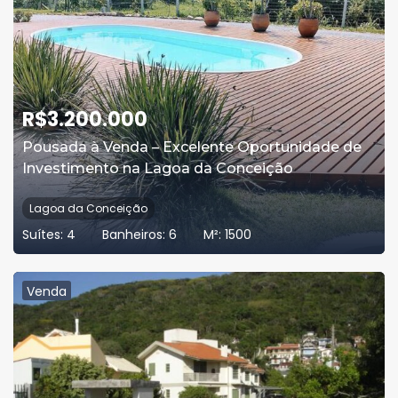
R$
3.200.000
Pousada à Venda – Excelente Oportunidade de
Investimento na Lagoa da Conceição
Lagoa da Conceição
Suítes:
4
Banheiros:
6
M²:
1500
Venda