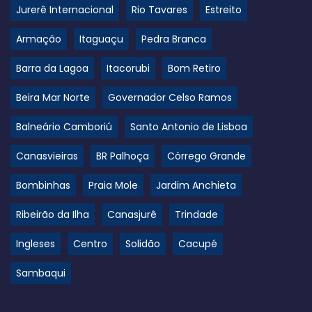
Jurerê Internacional
Rio Tavares
Estreito
Armação
Itaguaçu
Pedra Branca
Barra da Lagoa
Itacorubi
Bom Retiro
Beira Mar Norte
Governador Celso Ramos
Balneário Camboriú
Santo Antonio de Lisboa
Canasvieiras
BR Palhoça
Córrego Grande
Bombinhas
Praia Mole
Jardim Anchieta
Ribeirão da Ilha
Canasjurê
Trindade
Ingleses
Centro
Solidão
Cacupé
Sambaqui