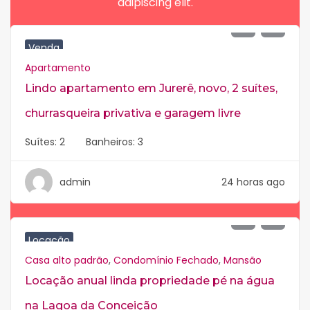
adipiscing elit.
R$
1.500.000
Venda
Apartamento
Lindo apartamento em Jurerê, novo, 2 suítes,
churrasqueira privativa e garagem livre
Suítes:
2
Banheiros:
3
admin
24 horas ago
R$
30.000
Locação
Casa alto padrão
,
Condomínio Fechado
,
Mansão
Locação anual linda propriedade pé na água
na Lagoa da Conceição