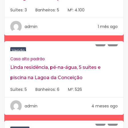
Suítes:
3
Banheiros:
5
M²:
4.100
admin
1 mês ago
R$
6.500.000
Venda
Casa alto padrão
Linda residência, pé-na-água, 5 suítes e
piscina na Lagoa da Conceição
Suítes:
5
Banheiros:
6
M²:
526
admin
4 meses ago
R$
9.500