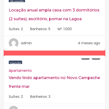
Alugado
Locação anual ampla casa com 3 dormitórios
(2 suítes), escritório, pomar na Lagoa
Suítes:
2
Banheiros:
5
M²:
1.000
admin
4 meses ago
R$
2.600.000
Venda
Apartamento
Vendo lindo apartamento no Novo Campeche
frente mar
Suítes:
2
Banheiros:
3