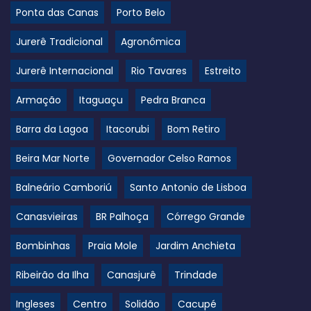
Ponta das Canas
Porto Belo
Jurerê Tradicional
Agronômica
Jurerê Internacional
Rio Tavares
Estreito
Armação
Itaguaçu
Pedra Branca
Barra da Lagoa
Itacorubi
Bom Retiro
Beira Mar Norte
Governador Celso Ramos
Balneário Camboriú
Santo Antonio de Lisboa
Canasvieiras
BR Palhoça
Córrego Grande
Bombinhas
Praia Mole
Jardim Anchieta
Ribeirão da Ilha
Canasjurê
Trindade
Ingleses
Centro
Solidão
Cacupé