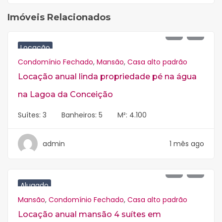
Imóveis Relacionados
R$
30.000
Locação
Condomínio Fechado
,
Mansão
,
Casa alto padrão
Locação anual linda propriedade pé na água
na Lagoa da Conceição
Suítes:
3
Banheiros:
5
M²:
4.100
admin
1 mês ago
R$
35.000
Alugado
Mansão
,
Condomínio Fechado
,
Casa alto padrão
Locação anual mansão 4 suítes em