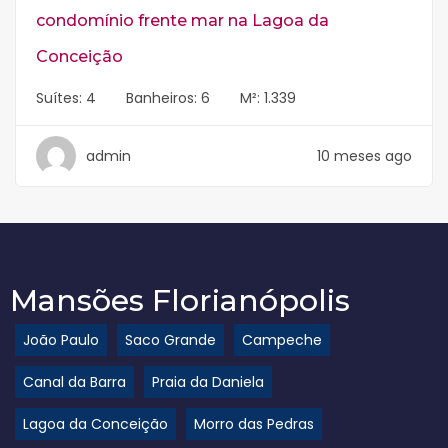
condomínio frente mar na Lagoa da
Conceição
Suítes:
4
Banheiros:
6
M²:
1.339
admin
10 meses ago
Mansões Florianópolis
João Paulo
Saco Grande
Campeche
Canal da Barra
Praia da Daniela
Lagoa da Conceição
Morro das Pedras